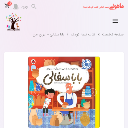
0
ورود
صفحه نخست
کتاب قصه کودک
بابا سفالی - ایران من