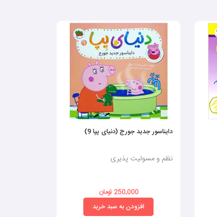
دایناسور جدید جورج (دنیای پپا 9)
فرانکلین شلخ
نظم و مسولیت پذیری
نظم و مسولی
250,000 تومان
0
افزودن به سبد خرید
افز