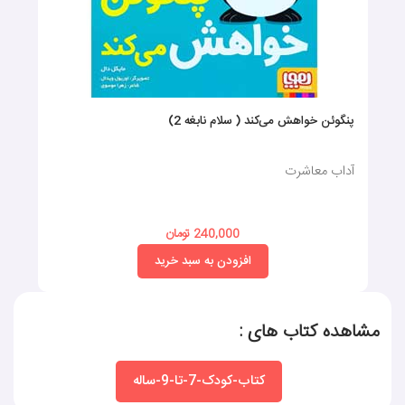
پنگوئن خواهش می‌کند ( سلام نابغه 2)
آداب معاشرت
240,000 تومان
افزودن به سبد خرید
مشاهده کتاب های :
کتاب-کودک-7-تا-9-ساله