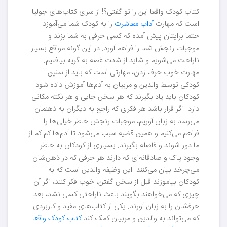
کتاب کودک واقعا این را تو گفتی؟! از سری کتاب‌های جولیا
است که مهارت
آداب معاشرت
را به کودک شما می‌آموزد.
حتما برایتان پیش آمده که کسی حرفی به شما بزند و
موجبات رنجش شما را فراهم آورد. در این گونه مواقع بسیار
ناراحت می‌شویم و شاید از شدت غصه به گریه بیافتیم.
مهارت خوب حرف زدن، مهارتی است که باید از سنین
کودکی توسط والدین و مربیان به آدم‌ها آموزش داده شود.
کودکان باید یاد بگیرند که هر سخن جایی و هر نکته مکانی
دارد. اگر قرار باشد هر فکری که راجع به دیگران به ذهنمان
می‌رسد به زبان آوریم، موجبات رنجش خاطر خیلی‌ها را
فراهم می‌کنیم و همین قضیه سبب می‌شود تا آدم‌ها کم کم از
ما دور شوند و فاصله بگیرند. بسیاری از کودکان به خاطر
وجود پاک و صادقانه‌ای که دارند هر حرفی که در ذهن‌شان
می‌چرخد بیان می‌کنند. این وظیفه والدین است که به
کودکان بیاموزند قبل از سخن گفتن، خوب فکر کنند، اگر آن
چیزی که می‌خواهند بگویند باعث ناراحتی کسی نشد، بعد
حرفشان را به زبان آورند. یکی از کتاب‌های مفید و کاربردی‌
که می‌تواند به والدین و مربیان کمک کند
کتاب کودک واقعا