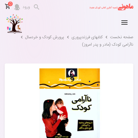
0
ورود
صفحه نخست
کتابهای فرزندپروری
پرورش کودک و خردسال
نا‌‌آرامی کودک (مادر و پدر امروز)