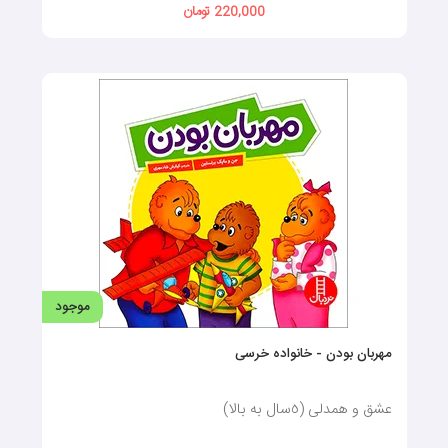
220,000 تومان
موجود
مهربان بودن - خانواده خرسی
عشق و همدلی (٥سال به بالا)