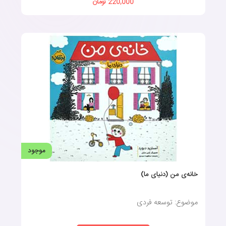
220,000 تومان
موجود
خانه‌ی من (دنیای ما)
موضوع: توسعه فردی