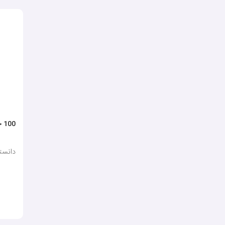
100 حقیقت درباره ی بدن انسان
دانستنی ع