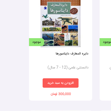
وجود
موجود
دایره المعارف دایناسورها
ن
دانستنی علمی (12 - 7 سال)
افزودن به سبد خرید
300,000 تومان