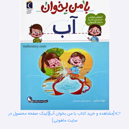
👉 [مشاهده و خرید کتاب با من بخوان آب](لینک صفحه محصول در
سایت ماهونی)