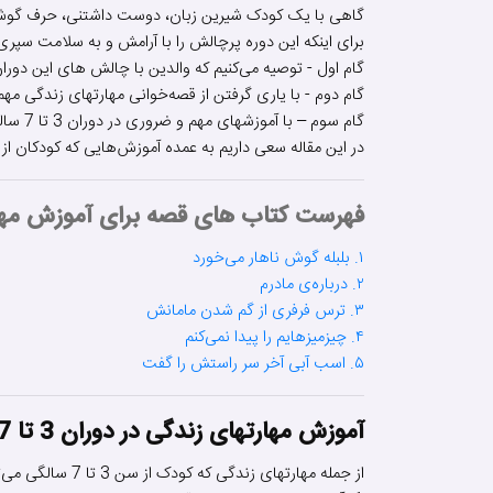
گاهی با یک کودک شیرین زبان، دوست داشتنی، حرف گوش‌کن 
برای اینکه این دوره پرچالش را با آرامش و به سلامت سپری ک
گام اول - توصیه می‌کنیم که والدین با چالش های این دوران آشنا شده و آگ
گام دوم - با یاری گرفتن از قصه‌خوانی مهارتهای زندگی مهم و
گام سوم – با آموزشهای مهم و ضروری در دوران 3 تا 7 سالگی جهت سوادآموزی آشنا شوید.
در این مقاله سعی داریم به عمده آموزش‌هایی که کودکان از سن ۳ تا ۷ سالگی باید فراگیرند بپ
فهرست کتاب های قصه برای آموزش مها
۱. بلبله گوش ناهار می‌خورد
۲. درباره‌ی مادرم
۳. ترس فرفری از گم شدن مامانش
۴. چیزمیزهایم را پیدا نمی‌کنم
۵. اسب آبی آخر سر راستش را گفت
آموزش مهارتهای زندگی در دوران 3 تا 7 سالگی کودک:
از جمله مهارتهای زندگی که کودک از سن 3 تا 7 سالگی می‌تواند از طریق قصه‌خوانی بیاموزد می‌توان به موارد زیر اشاره کرد: