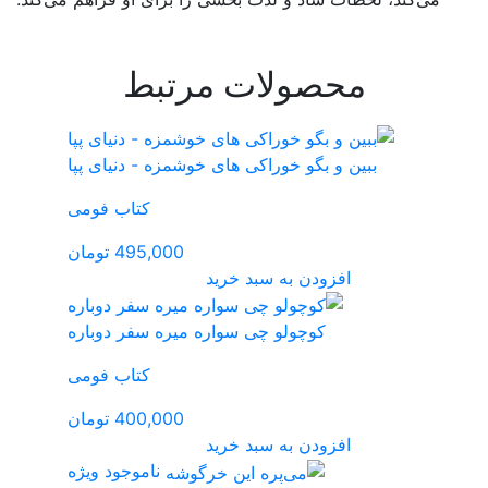
تبط
شمزه - دنیای پپا
کتاب فومی
495,000 تومان
میره سفر دوباره
کتاب فومی
400,000 تومان
ناموجود
ویژه