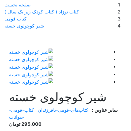
صفحه نخست
کتاب کودک زیر یک سال )
کتاب فومی
شیر کوچولوی خسته
وی خسته
رزندان
کتاب-فومی-
حیوانات
295,000 تومان