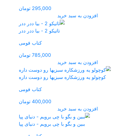
295,000 تومان
- بیا ددر ددر
کتاب فومی
785,000 تومان
ها رو دوست داره
کتاب فومی
400,000 تومان
 برویم - دنیای پپا
کتاب فومی