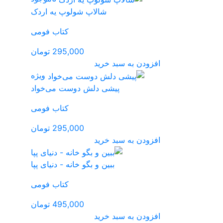
 شولوپ یه اردک
کتاب فومی
295,000 تومان
ویژه
ش دوست می‌خواد
کتاب فومی
295,000 تومان
گو خانه - دنیای پپا
کتاب فومی
495,000 تومان