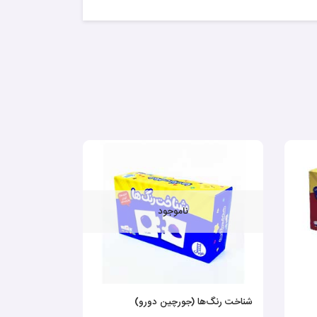
ناموجود
شناخت رنگ‌ها (جورچین دورو)
حواستو جم