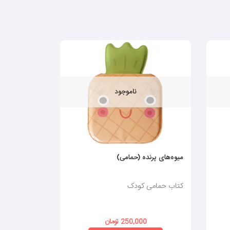
ناموجود
میوه‌های پرنده (حمامی)
یکی‌یکی در زد
کتاب حمامی کودک
کتاب حمامی
250,000 تومان
0