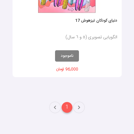
دنیای کودکان تیزهوش 17
الگویابی تصویری (٥ و ٦ سال)
ناموجود
96,000 تومان
1