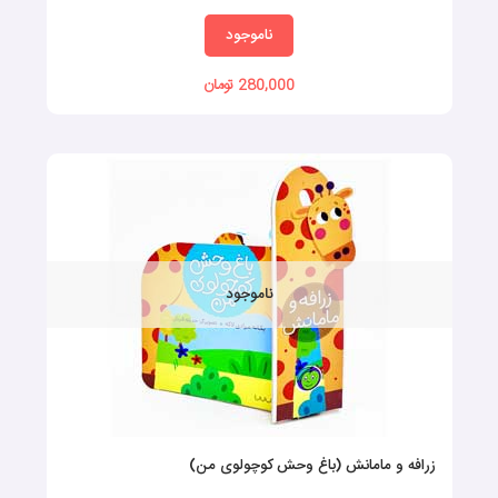
ناموجود
280,000 تومان
ناموجود
زرافه و مامانش (باغ وحش کوچولوی من)