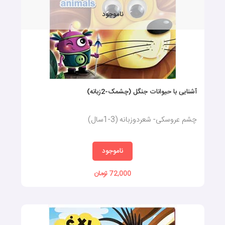
ناموجود
آشنایی با حیوانات جنگل (چشمک-2زبانه)
چشم عروسکی- شعردوزبانه (3-1سال)
ناموجود
72,000 تومان