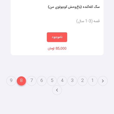
سگ کله‌گنده (باغ‌وحش کوچولوی من)
قصه (3-1 سال)
ناموجود
85,000 تومان
9
8
7
6
5
4
3
2
1