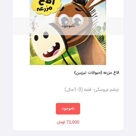
ناموجود
الاغ مزرعه (حیوانات تیزبین)
چشم عروسکی- قصه (3-1سال)
ناموجود
72,000 تومان