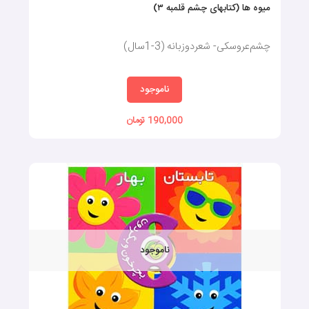
میوه ها (کتابهای چشم قلمبه ۳)
چشم‌عروسکی- شعردوزبانه (3-1سال)
ناموجود
190,000 تومان
ناموجود