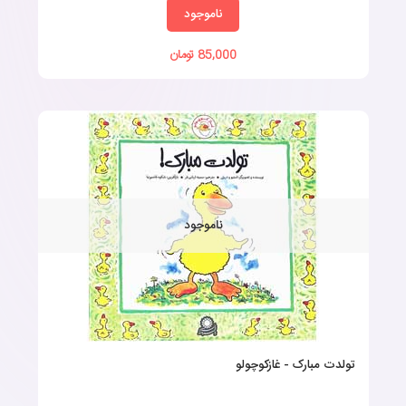
ناموجود
85,000 تومان
ناموجود
تولدت مبارک - غازکوچولو