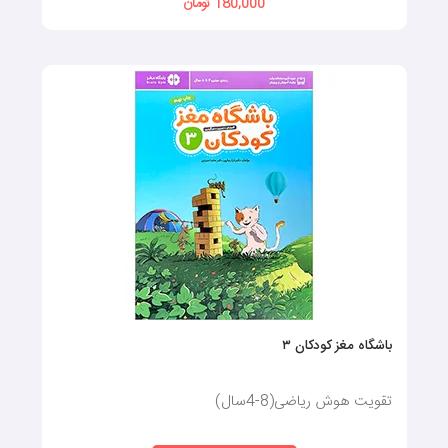
180,000 تومان
باشگاه مغز کودکان ۳
تقویت هوش ریاضی(8-4سال)