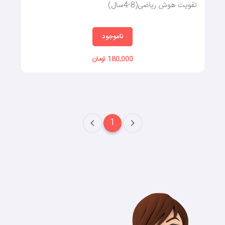
تقویت هوش ریاضی(8-4سال)
ناموجود
180,000 تومان
1