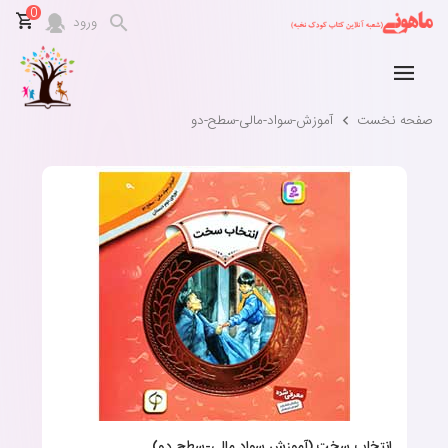
0
ورود
صفحه نخست
آموزش-سواد-مالی-سطح-دو
انتخاب سخت (آموزش سواد مالی-سطح دو)